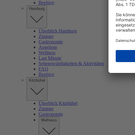
Beehive
Hamburg
Überblick Hamburg
Zimmer
Gastronomie
Angebote
Wellness
Last Minute
Sehenswürdigkeiten & Aktivitäten
FAQ
Beehive
Kitzbühel
Überblick Kitzbühel
Zimmer
Gastronomie
Wellness