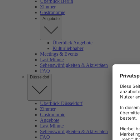
Überblick Berlin
Zimmer
Gastronomie
Angebote
Überblick Angebote
Kulturliebhaber
Meetings & Events
Last Minute
Sehenswürdigkeiten & Aktivitäten
FAQ
Düsseldorf
Überblick Düsseldorf
Zimmer
Gastronomie
Angebote
Last Minute
Sehenswürdigkeiten & Aktivitäten
FAQ