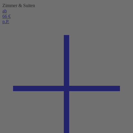
Zimmer & Suiten
ab
66 €
p.P.