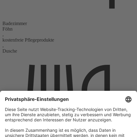
Badezimmer
Föhn
,
kostenfreie Pflegeprodukte
,
Dusche