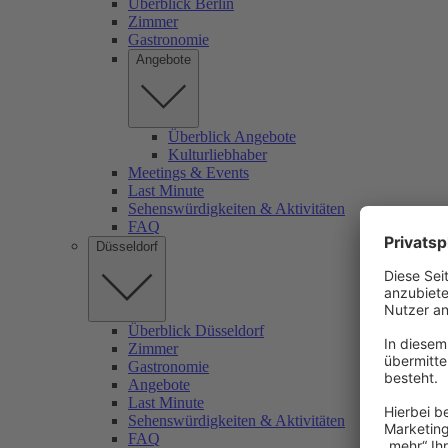
Überblick Berlin
Zimmer
Gastronomie
Angebote
Überblick Angebote
Kulturliebhaber
Meetings & Events
Last Minute
Sehenswürdigkeiten & Aktivitäten
FAQ
Düsseldorf
Überblick Düsseldorf
Zimmer
Gastronomie
Angebote
Last Minute
Sehenswürdigkeiten & Aktivitäten
FAQ