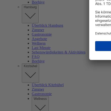
Beehive
Hamburg
Überblick Hamburg
Zimmer
Gastronomie
Angebote
Wellness
Last Minute
Sehenswürdigkeiten & Aktivitäten
FAQ
Beehive
Kitzbühel
Überblick Kitzbühel
Zimmer
Gastronomie
Wellness